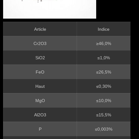
Article
Indice
Cr2O3
≥46,0%
SiO2
≤1,0%
FeO
≤26,5%
Haut
≤0,30%
MgO
≤10,0%
Al2O3
≤15,5%
P
≤0,003%