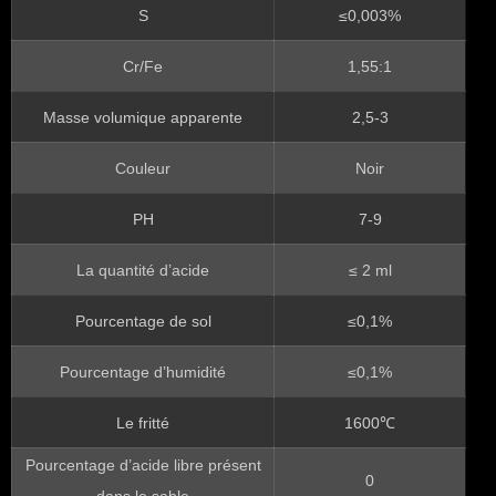
S
≤0,003%
Cr/Fe
1,55:1
Masse volumique apparente
2,5-3
Couleur
Noir
PH
7-9
La quantité d’acide
≤ 2 ml
Pourcentage de sol
≤0,1%
Pourcentage d’humidité
≤0,1%
Le fritté
1600℃
Pourcentage d’acide libre présent
0
dans le sable